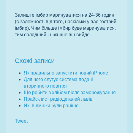
Залиште імбир маринуватися на 24-36 годин
(в залежності від того, наскільки у вас гострий
імбир). Чим більше імбир буде маринуватися,
тим солодший і ніжніше він вийде.
Схожі записи
Як правильно запустити новий iPhone
Для чого слугує система подачі
вторинного повітря
Що робити з хлібом після заморожування
Прайс-лист радіодеталей львів
Які відмінки були раніше
Tweet