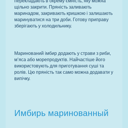
перекладають в окрему ємність, яку можна
щільно закрити. Пряність заливають
маринадом, закривають кришкою і залишають
маринуватися на три доби. Готову приправу
зберігають у холодильнику.
Маринований імбир додають у страви з риби,
м’яса або морепродуктів. Найчастіше його
використовують для приготування суші та
ролів. Цю пряність так само можна додавати у
випічку.
Имбирь маринованный