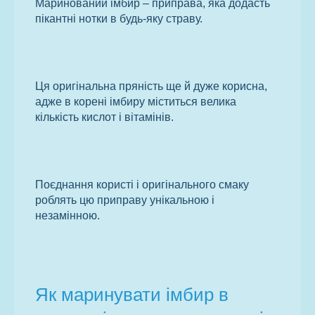
Маринований імбир – приправа, яка додасть
пікантні нотки в будь-яку страву.
Ця оригінальна пряність ще й дуже корисна,
адже в корені імбиру міститься велика
кількість кислот і вітамінів.
Поєднання користі і оригінального смаку
роблять цю приправу унікальною і
незамінною.
Як маринувати імбир в