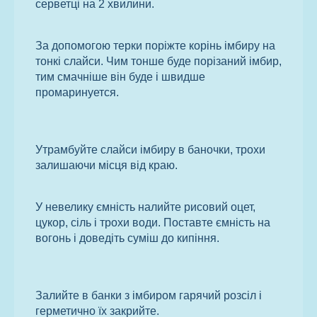
серветці на 2 хвилини.
За допомогою терки поріжте корінь імбиру на
тонкі слайси. Чим тонше буде порізаний імбир,
тим смачніше він буде і швидше
промаринуется.
Утрамбуйте слайси імбиру в баночки, трохи
залишаючи місця від краю.
У невелику ємність налийте рисовий оцет,
цукор, сіль і трохи води. Поставте ємність на
вогонь і доведіть суміш до кипіння.
Залийте в банки з імбиром гарячий розсіл і
герметично їх закрийте.