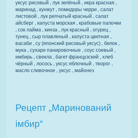
уксус рисовый , лук зелёный , икра красная ,
маринад , кунжут , помидоры черри , салат
листовой , лук репчатый красный , салат
айсберг , капуста морская , крабовые палочки
, сок лайма , кинза , лук красный , огурец ,
тунец , сыр плавленый , капуста цветная ,
васаби , су (японский рисовый уксус) , белок ,
мука , сухари панировочные , соус соевый ,
имбирь , свекла , багет французский , хлеб
чёрный , лосось , уксус яблочный , творог ,
масло сливочное , уксус , майонез
Рецепт „Маринований
імбир“