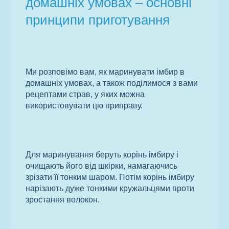
домашніх умовах – основні
принципи приготування
Ми розповімо вам, як маринувати імбир в
домашніх умовах, а також поділимося з вами
рецептами страв, у яких можна
використовувати цю приправу.
Для маринування беруть корінь імбиру і
очищають його від шкірки, намагаючись
зрізати її тонким шаром. Потім корінь імбиру
нарізають дуже тонкими кружальцями проти
зростання волокон.