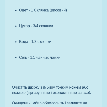
Оцет - 1 Склянка (рисовий)
Цукор - 3/4 склянки
Вода - 1/3 склянки
Сіль - 1.5 чайних ложки
Очистіть шкірку з імбиру тонким ножем або
ложкою (що зручніше і економічніше за все).
Очищений імбир обполосніть і залиште на