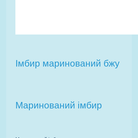
Імбир маринований бжу
Маринований імбир