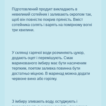
Підготовлений продукт викладають в
невеликий сотейник і заливають окропом так,
щоб він повністю покрив пряність. Вміст
сотейника солять і варять на помірному вогні
три хвилини.
У склянці гарячої води розчиняють цукор,
додають оцет і перемішують. Смак
маринованого імбиру має бути насиченим
терпким, поетом заливка повинна бути
достатньо міцною. В маринад можна додати
червоне вино або горілку.
З імбиру зливають воду, остуджують і