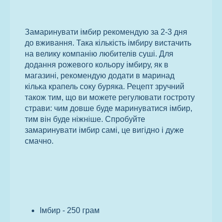
Замаринувати імбир рекомендую за 2-3 дня
до вживання. Така кількість імбиру вистачить
на велику компанію любителів суші. Для
додання рожевого кольору імбиру, як в
магазині, рекомендую додати в маринад
кілька крапель соку буряка. Рецепт зручний
також тим, що ви можете регулювати гостроту
страви: чим довше буде маринуватися імбир,
тим він буде ніжніше. Спробуйте
замаринувати імбир самі, це вигідно і дуже
смачно.
Імбир - 250 грам