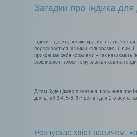
Загадки про індика для 
Індики – досить великі, красиві птахи. Яскра
переливається різними кольорами: і білим, і 
прикрашає себе коралами – так називають йо
важливою птахом, тому завжди ходить горди
Дітям буде цікаво дізнатися щось нове про інди
для дітей 3-4, 5-6, 6-7 років і для 1 класу, а 
Розпускає хвіст павичем, 