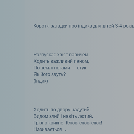
Короткі загадки про індика для дітей 3-4 рокі
Розпускає хвіст павичем,
Ходить важливий паном,
По землі ногами — стук.
Як його звуть?
(Індик)
Ходить по двору надутий,
Видом злий і навіть лютий.
Грізно крикне: Клюк-клюк-клюк!
Називається …