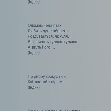
(Індик)
Одомашнена птах,
Любить дуже вбереться,
Роздувається, як куля…
Він кричить кулдюк-кулдюк
А звуть його …
(Індик)
По двору крокує тюк,
Квітчастий з пір’ям…
(Індик)