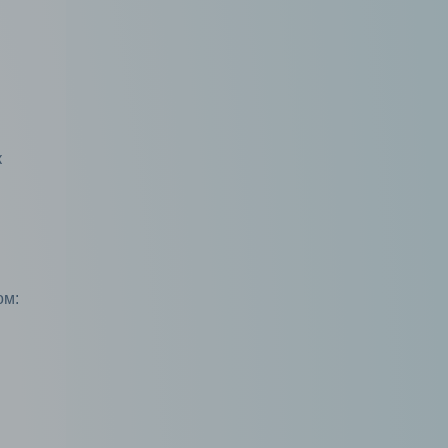
к
ом: