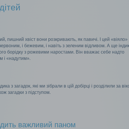
дітей
вий, пишний хвіст вони розкривають, як павичі. І цей «віяло»
червоним, і бежевим, і навіть з зеленим відливом. А ще інди
го борідку з рожевими наростами. Він вважає себе надто
м і «надутим».
ка з загадок, які ми зібрали в цій добірці і розділили за вік
також загадки з підступом.
ходить важливий паном