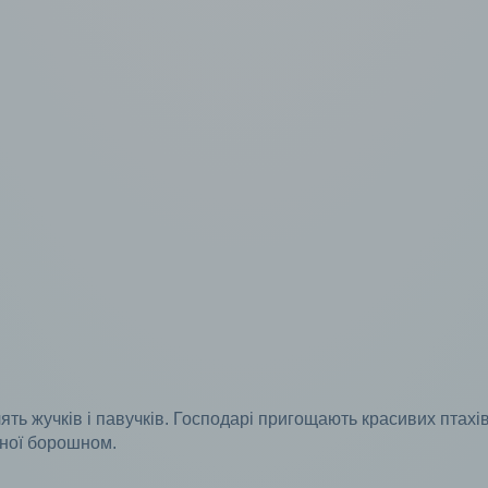
влять жучків і павучків. Господарі пригощають красивих птахі
бної борошном.