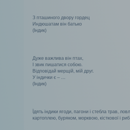
З пташиного двору гордец
Индюшатам він батько
(Індик)
Дуже важлива він птах,
І звик пишатися собою.
Відповідай мерщій, мій друг.
У індички є – …
(Індик)
Їдять індики ягоди, пагони і стебла трав, ло
картоплею, буряком, морквою, кісткової і ри