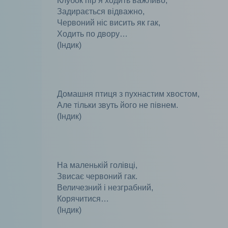
Клубок пір’я ходить важливо,
Задирається відважно,
Червоний ніс висить як гак,
Ходить по двору…
(Індик)
Домашня птиця з пухнастим хвостом,
Але тільки звуть його не півнем.
(Індик)
На маленькій голівці,
Звисає червоний гак.
Величезний і незграбний,
Корячитися…
(Індик)