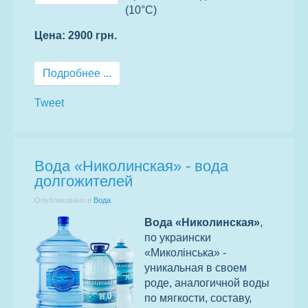
(10°С)
Цена: 2900 грн.
Подробнее ...
Tweet
Вода «Николинская» - вода
долгожителей
Опубликовано в
Вода
Вода «Николинская»
,
по украински
«Миколінська» -
уникальная в своем
роде, аналогичной воды
по мягкости, составу,